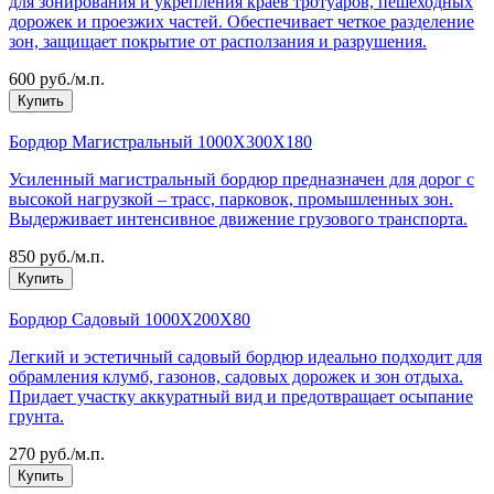
для зонирования и укрепления краев тротуаров, пешеходных
дорожек и проезжих частей. Обеспечивает четкое разделение
зон, защищает покрытие от расползания и разрушения.
600 pуб./м.п.
Купить
Бордюр Магистральный 1000Х300Х180
Усиленный магистральный бордюр предназначен для дорог с
высокой нагрузкой – трасс, парковок, промышленных зон.
Выдерживает интенсивное движение грузового транспорта.
850 pуб./м.п.
Купить
Бордюр Садовый 1000Х200Х80
Легкий и эстетичный садовый бордюр идеально подходит для
обрамления клумб, газонов, садовых дорожек и зон отдыха.
Придает участку аккуратный вид и предотвращает осыпание
грунта.
270 pуб./м.п.
Купить