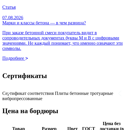
Статья
С
07.08.2026
0
Марки и классы бетона — в чем разница?
М
При заказе бетонной смеси покупатель видит в
М
сопроводительных документах буквы М и В с цифровыми
с
значениями. Не каждый понимает, что именно означают эти
символы.
Подробнее
Сертификаты
Сертификат соответствия Плиты бетонные тротуарные
П
вибропрессованные
т
Цена на бордюры
Цена без
Товар
Размер
Цвет
ГОСТ
доставки (в