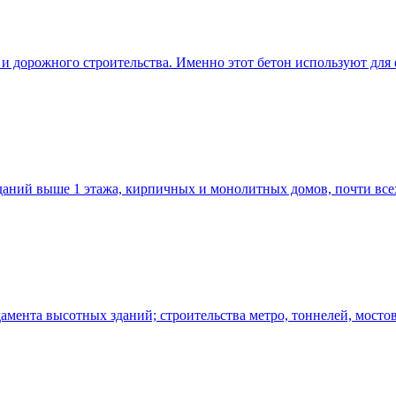
о и дорожного строительства. Именно этот бетон используют дл
даний выше 1 этажа, кирпичных и монолитных домов, почти все
мента высотных зданий; строительства метро, тоннелей, мостов