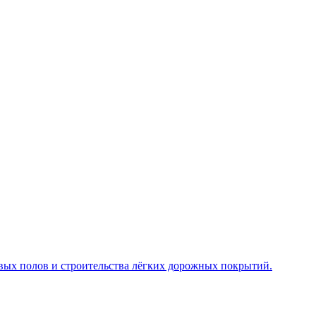
1
Р
З
овых полов и строительства лёгких дорожных покрытий.