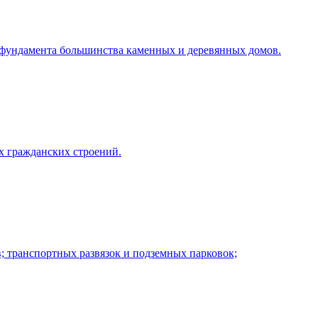
я фундамента большинства каменных и деревянных домов.
х гражданских строений.
; транспортных развязок и подземных парковок;