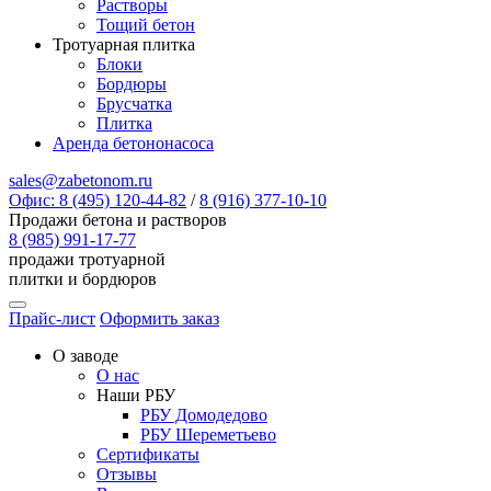
Растворы
Тощий бетон
Тротуарная плитка
Блоки
Бордюры
Брусчатка
Плитка
Аренда бетононасоса
sales@zabetonom.ru
Офис: 8 (495) 120-44-82
/
8 (916) 377-10-10
Продажи бетона и растворов
8 (985) 991-17-77
продажи тротуарной
плитки и бордюров
Прайс-лист
Оформить заказ
О заводе
О нас
Наши РБУ
РБУ Домодедово
РБУ Шереметьево
Сертификаты
Отзывы