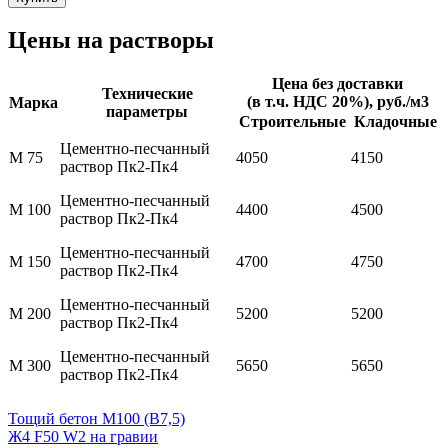
Цены на растворы
Цена без доставки
Технические
(в т.ч. НДС 20%), руб./м3
Марка
параметры
Строительные
Кладочные
Цементно-песчанный
М 75
4050
4150
раствор Пк2-Пк4
Цементно-песчанный
М 100
4400
4500
раствор Пк2-Пк4
Цементно-песчанный
М 150
4700
4750
раствор Пк2-Пк4
Цементно-песчанный
М 200
5200
5200
раствор Пк2-Пк4
Цементно-песчанный
М 300
5650
5650
раствор Пк2-Пк4
Тощий бетон М100 (В7,5)
Ж4 F50 W2 на гравии