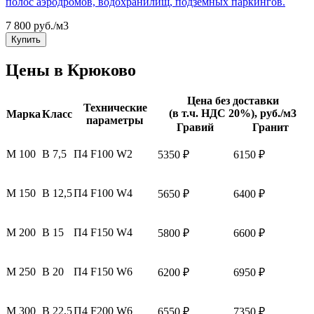
полос аэродромов, водохранилищ, подземных паркингов.
7 800 руб./м3
Купить
Цены в Крюково
Цена без доставки
Технические
(в т.ч. НДС 20%), руб./м3
Марка
Класс
параметры
Гравий
Гранит
M 100
B 7,5
П4 F100 W2
5350 ₽
6150 ₽
М 150
B 12,5
П4 F100 W4
5650 ₽
6400 ₽
М 200
B 15
П4 F150 W4
5800 ₽
6600 ₽
М 250
B 20
П4 F150 W6
6200 ₽
6950 ₽
М 300
B 22,5
П4 F200 W6
6550 ₽
7350 ₽