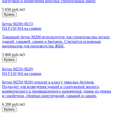
нагрузкой и проведения простых строительных работ.
5 650 руб./м3
Купить
Бетон М200 (В15)
П4 F150 W4 на гравии
Товарный бетон М200 используется для строительства легких
зданий, гаражей, сараев и бытовок. Считается основным
материалом для производства ЖБИ.
5 800 руб./м3
Купить
Бетон М250 (В20)
П4 F150 W6 на гравии
Бетон М250 (В20) относят к классу тяжелых бетонов.
Подходит для возведения зданий и сооружений жилого,
коммерческого и промышленного назначения: домов из дерева
и газобетона, сборных конструкций, гаражей и сараев.
6 200 руб./м3
Купить