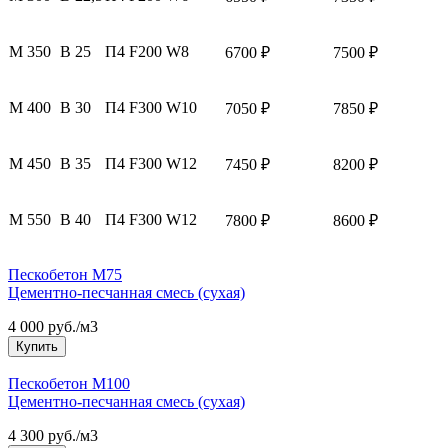
М 350
B 25
П4 F200 W8
6700 ₽
7500 ₽
М 400
B 30
П4 F300 W10
7050 ₽
7850 ₽
М 450
B 35
П4 F300 W12
7450 ₽
8200 ₽
М 550
B 40
П4 F300 W12
7800 ₽
8600 ₽
Пескобетон М75
Цементно-песчанная смесь (сухая)
4 000 руб./м3
Купить
Пескобетон М100
Цементно-песчанная смесь (сухая)
4 300 руб./м3