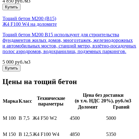
4 850 руб./м3
Купить
Тощий бетон М200 (В15)
Ж4 F100 W4 на доломите
Тощий бетон М200 B15 используют для строительства
фундаментов жилых домов, многоэтажек, железнодорожных
и автомобильных мостов, станций метро, взлётно-посадочных
полос аэродромов, водохранилищ, подземных паркингов.
5 000 руб./м3
Купить
Цены на тощий бетон
Цена без доставки
Технические
(в т.ч. НДС 20%), руб./м3
Марка
Класс
параметры
Доломит
Гравий
M 100
B 7,5
Ж4 F50 W2
4500
5000
М 150
B 12,5
Ж4 F100 W4
4850
5350