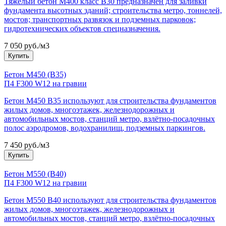
Тяжёлый бетон М400 класс В30 предназначен для заливки
фундамента высотных зданий; строительства метро, тоннелей,
мостов; транспортных развязок и подземных парковок;
гидротехнических объектов спецназначения.
7 050 руб./м3
Купить
Бетон М450 (В35)
П4 F300 W12 на гравии
Бетон М450 B35 используют для строительства фундаментов
жилых домов, многоэтажек, железнодорожных и
автомобильных мостов, станций метро, взлётно-посадочных
полос аэродромов, водохранилищ, подземных паркингов.
7 450 руб./м3
Купить
Бетон М550 (B40)
П4 F300 W12 на гравии
Бетон М550 B40 используют для строительства фундаментов
жилых домов, многоэтажек, железнодорожных и
автомобильных мостов, станций метро, взлётно-посадочных