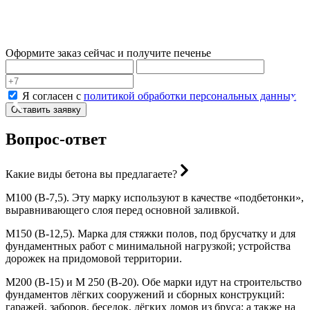
б
п
Оформите заказ сейчас и получите печенье
Я согласен с
политикой обработки персональных данных
Оставить заявку
Вопрос-ответ
Какие виды бетона вы предлагаете?
М100 (В-7,5). Эту марку используют в качестве «подбетонки»,
выравнивающего слоя перед основной заливкой.
М150 (В-12,5). Марка для стяжки полов, под брусчатку и для
фундаментных работ с минимальной нагрузкой; устройства
дорожек на придомовой территории.
М200 (В-15) и М 250 (В-20). Обе марки идут на строительство
фундаментов лёгких сооружений и сборных конструкций:
гаражей, заборов, беседок, лёгких домов из бруса; а также на