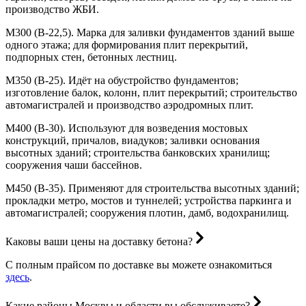
производство ЖБИ.
М300 (В-22,5). Марка для заливки фундаментов зданий выше
одного этажа; для формирования плит перекрытий,
подпорных стен, бетонных лестниц.
М350 (В-25). Идёт на обустройство фундаментов;
изготовление балок, колонн, плит перекрытий; строительство
автомагистралей и производство аэродромных плит.
М400 (В-30). Используют для возведения мостовых
конструкций, причалов, виадуков; заливки основания
высотных зданий; строительства банковских хранилищ;
сооружения чаши бассейнов.
М450 (В-35). Применяют для строительства высотных зданий;
прокладки метро, мостов и туннелей; устройства паркинга и
автомагистралей; сооружения плотин, дамб, водохранилищ.
Каковы ваши цены на доставку бетона?
С полным прайсом по доставке вы можете ознакомиться
здесь
.
Какие районы Москвы и области вы обслуживаете?