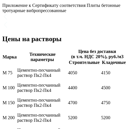
Приложение к Сертификату соответствия Плиты бетонные
тротуарные вибропрессованные
Цены на растворы
Цена без доставки
Технические
(в т.ч. НДС 20%), руб./м3
Марка
параметры
Строительные
Кладочные
Цементно-песчанный
М 75
4050
4150
раствор Пк2-Пк4
Цементно-песчанный
М 100
4400
4500
раствор Пк2-Пк4
Цементно-песчанный
М 150
4700
4750
раствор Пк2-Пк4
Цементно-песчанный
М 200
5200
5200
раствор Пк2-Пк4