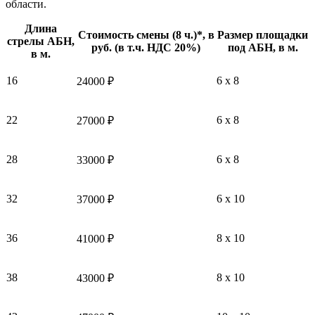
области.
Длина
Стоимость смены (8 ч.)*, в
Размер площадки
стрелы АБН,
руб. (в т.ч. НДС 20%)
под АБН, в м.
в м.
16
6 x 8
24000 ₽
22
6 x 8
27000 ₽
28
6 x 8
33000 ₽
32
6 x 10
37000 ₽
36
8 x 10
41000 ₽
38
8 x 10
43000 ₽