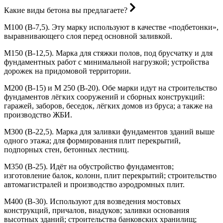
Какие виды бетона вы предлагаете?
М100 (В-7,5). Эту марку используют в качестве «подбетонки»,
выравнивающего слоя перед основной заливкой.
М150 (В-12,5). Марка для стяжки полов, под брусчатку и для
фундаментных работ с минимальной нагрузкой; устройства
дорожек на придомовой территории.
М200 (В-15) и М 250 (В-20). Обе марки идут на строительство
фундаментов лёгких сооружений и сборных конструкций:
гаражей, заборов, беседок, лёгких домов из бруса; а также на
производство ЖБИ.
М300 (В-22,5). Марка для заливки фундаментов зданий выше
одного этажа; для формирования плит перекрытий,
подпорных стен, бетонных лестниц.
М350 (В-25). Идёт на обустройство фундаментов;
изготовление балок, колонн, плит перекрытий; строительство
автомагистралей и производство аэродромных плит.
М400 (В-30). Используют для возведения мостовых
конструкций, причалов, виадуков; заливки основания
высотных зданий; строительства банковских хранилищ;