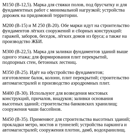
М150 (В-12,5). Марка для стяжки полов, под брусчатку и для
фундаментных работ с минимальной нагрузкой; устройства
дорожек на придомовой территории.
М200 (В-15) и М 250 (В-20). Обе марки идут на строительство
фундаментов лёгких сооружений и сборных конструкций:
гаражей, заборов, беседок, лёгких домов из бруса; а также на
производство ЖБИ.
М300 (В-22,5). Марка для заливки фундаментов зданий выше
одного этажа; для формирования плит перекрытий,
подпорных стен, бетонных лестниц.
М350 (В-25). Идёт на обустройство фундаментов;
изготовление балок, колонн, плит перекрытий; строительство
автомагистралей и производство аэродромных плит.
М400 (В-30). Используют для возведения мостовых
конструкций, причалов, виадуков; заливки основания
высотных зданий; строительства банковских хранилищ;
сооружения чаши бассейнов.
М450 (В-35). Применяют для строительства высотных зданий;
прокладки метро, мостов и туннелей; устройства паркинга и
автомагистралей; сооружения плотин, дамб, водохранилищ.