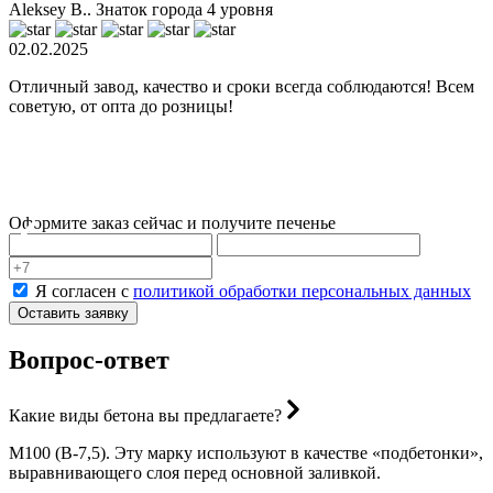
Aleksey B..
Знаток города 4 уровня
02.02.2025
0
Отличный завод, качество и сроки всегда соблюдаются! Всем
З
советую, от опта до розницы!
З
м
б
п
Оформите заказ сейчас и получите печенье
Я согласен с
политикой обработки персональных данных
Оставить заявку
Вопрос-ответ
Какие виды бетона вы предлагаете?
М100 (В-7,5). Эту марку используют в качестве «подбетонки»,
выравнивающего слоя перед основной заливкой.